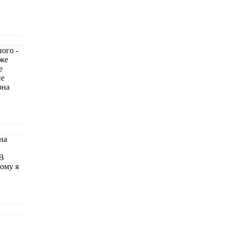
ого -
уже
е
не
рна
на
 В
тому я