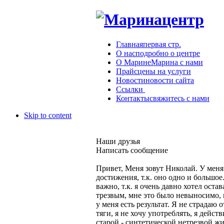
Главная
первая стр.
О нас
подробно о центре
О Марине
Марина с нами
Прайс
цены на услуги
Новости
новости сайта
Ссылки
Контакты
свяжитесь с нами
Skip to content
Наши друзья
Написать сообщение
Привет, Меня зовут Николай. У меня 
достижения, т.к. оно одно и большое
важно, т.к. я очень давно хотел оста
трезвым, мне это было невыносимо, и
у меня есть результат. Я не страдаю 
тяги, я не хочу употреблять, я дейс
старой - синтетической нетрезвой ж