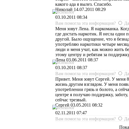
какого ада я вылез. Спасибо.
Николай
14.07.2011 08:29
психолог
03.10.2011 08:34
Вам помогла эта информация?
Д
Меня зовут Лена. Я наркоманка. Когд
где достать наркотик. Я несла одни 
другой. Было ощущение, что я безна
употребляю наркотики четыре месяца
люди и меня учат, как можно жить бе
этому центру и ребятам за поддержку
Лена
03.06.2011 08:37
психолог
03.10.2011 08:37
Вам помогла эта информация?
Д
Привет. Меня зовут Сергей. У меня 8
жизнь другим взглядом. У меня появл
употреблении грязь и болото, а сейч
центре я получаю поддержку, заботу
сейчас трезвый.
Сергей
03.05.2011 08:32
психолог
02.11.2011 07:47
Вам помогла эта информация?
Д
Пока