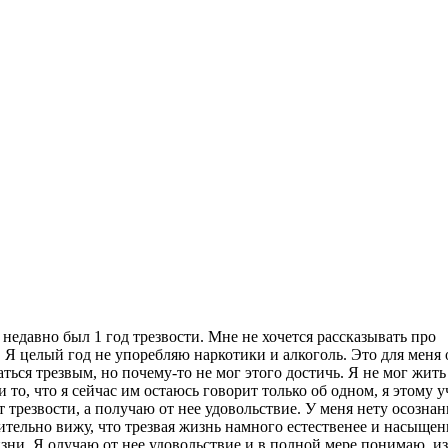
недавно был 1 год трезвости. Мне не хочется рассказывать про
. Я целый год не упоребляю наркотики и алкоголь. Это для меня 
ваться трезвым, но почему-то не мог этого достичь. Я не мог жить
 то, что я сейчас им остаюсь говорит только об одном, я этому у
от трезвости, а получаю от нее удовольствие. У меня нету осозна
твительно вижу, что трезвая жизнь намного естественее и насыщен
изни. Я олучаю от нее удовольствие и в полной мере понимаю, из