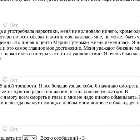
а
Нет
а я употребляла наркотики, меня не волновало ничего, кроме одн
потери во всех сферах и жизнь моя, казалась мне, не может быть 
дежна. Но попав в центр Марии Гутерман жизнь изменилась. Я н
 и это самое главное мое достижение. Меня уважают близкие м
з наркотиков и получать от этого удовольствие. Я очень благода
.
а
Нет
5 дней трезвости. Я все больше узнаю себя. Я начинаю смотреть 
яется чувство радости к жизни, я стал больше улыбаться. В
ас я могу всем смореть в глаза и мне не надо никого обманывать.
, мне всегда окажут помощь в любом моем вопросе и благодаря э
а
Нет
зывать по
Всего сообщений - 3