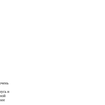
очень
чусь и
нной
нее